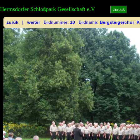
Hermsdorfer Schloßpark Gesellschaft e.V
zurück
zurük
|
weiter
Bildnummer:
10
Bildname:
Bergsteigerchor_K