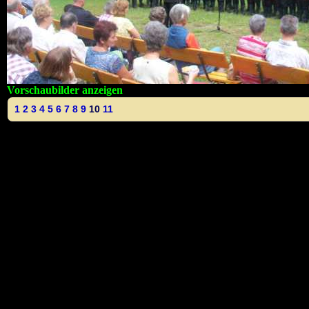
Vorschaubilder anzeigen
1
2
3
4
5
6
7
8
9
10
11